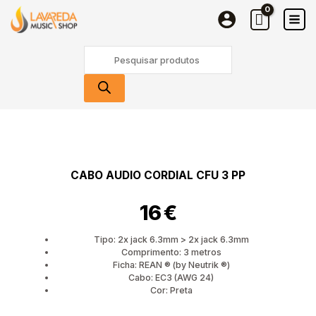
Skip
CFU
to
3
content
PP
Products
search
Quantidade
de
Cabo
audio
CABO AUDIO CORDIAL CFU 3 PP
CORDIAL
CFU
16
€
3
PP
Tipo: 2x jack 6.3mm > 2x jack 6.3mm
Comprimento: 3 metros
Ficha: REAN ® (by Neutrik ®)
Cabo: EC3 (AWG 24)
Cor: Preta