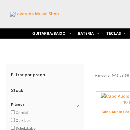
Skip
to
content
GUITARRA/BAIXO
BATERIA
TECLAS
Filtrar por preço
A mostrar 1–16 de 66
Stock
Filtrarca
Cabo Audio Cor
Cordial
Quik Lok
Schulzkabel