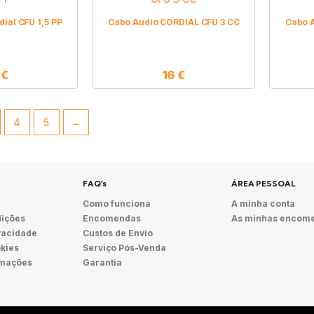
ial CFU 1,5 PP
Cabo Audio CORDIAL CFU 3 CC
Cabo 
4
€
16
€
4
5
→
FAQ’s
ÁREA PESSOAL
Como funciona
A minha conta
ições
Encomendas
As minhas encom
ivacidade
Custos de Envio
okies
Serviço Pós-Venda
amações
Garantia