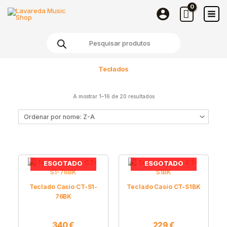
Skip
to
content
Products
search
Teclados
A mostrar 1–16 de 20 resultados
ESGOTADO
ESGOTADO
Teclado Casio CT-S1-
Teclado Casio CT-S1BK
76BK
340
€
229
€