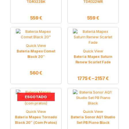
TDR322BK
TDR322WR
559
€
559
€
Price
This
product
range:
has
1775 €
Quick View
multiple
through
Quick View
Bateria Mapex Comet
variants.
2157 €
Black 20″
Bateria Mapex Saturn
The
Renew Scarlet Fade
options
may
560
€
be
1775
€
–
2157
€
chosen
on
the
product
ESGOTADO
page
Quick View
Quick View
Bateria Mapex Tornado
Bateria Sonor AQ1 Studio
Black 20″ (com Pratos)
Set PB Piano Black