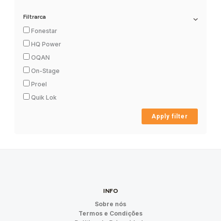
Filtrarca
Fonestar
HQ Power
OQAN
On-Stage
Proel
Quik Lok
Apply filter
INFO
Sobre nós
Termos e Condições