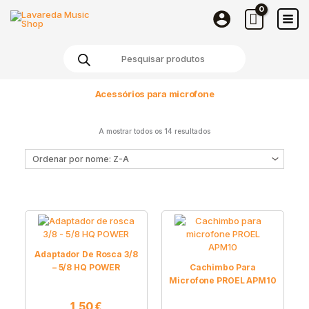
Skip
to
content
Products
search
Acessórios para microfone
A mostrar todos os 14 resultados
Adaptador De Rosca 3/8
– 5/8 HQ POWER
Cachimbo Para
Microfone PROEL APM10
1,50
€