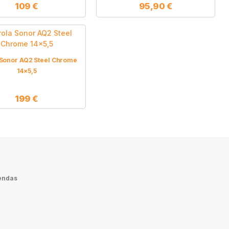
109
€
95,90
€
 Sonor AQ2 Steel Chrome
14×5,5
199
€
endas