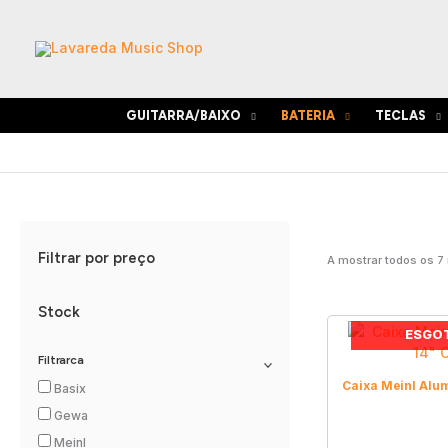
Skip
to
content
GUITARRA/BAIXO
BATERIA
TECLAS
Filtrar por preço
A mostrar todos os 7
Stock
ESGO
Filtrarca
Caixa Meinl Alu
Basix
Gewa
Meinl