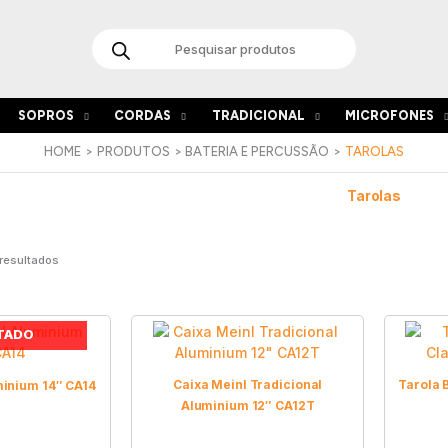
Products
search
SOPROS
CORDAS
TRADICIONAL
MICROFONES
HOME
PRODUTOS
BATERIA E PERCUSSÃO
TAROLAS
Tarolas
 resultados
TADO
Caixa Meinl Tradicional
Tarola B
minium 14″ CA14
Aluminium 12″ CA12T