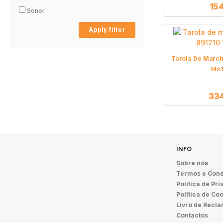
15
Sonor
Apply filter
Tarola De Marc
14×
33
INFO
Sobre nós
Termos e Cond
Política de Pr
Política de Co
Livro de Recl
Contactos