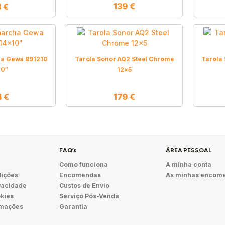
139
€
4
€
ha Gewa 891210
Tarola Sonor AQ2 Steel Chrome
Tarola
10″
12×5
4
€
179
€
FAQ’s
ÁREA PESSOAL
Como funciona
A minha conta
ições
Encomendas
As minhas encom
ivacidade
Custos de Envio
okies
Serviço Pós-Venda
amações
Garantia