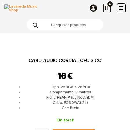
audio
Skip
CORDIAL
to
CFU
content
Products
3
search
CC
Quantidade
de
Cabo
audio
CABO AUDIO CORDIAL CFU 3 CC
CORDIAL
CFU
16
€
3
CC
Tipo: 2x RCA > 2x RCA
Comprimento: 3 metros
Ficha: REAN ® (by Neutrik ®)
Cabo: EC3 (AWG 24)
Cor: Preta
Em stock