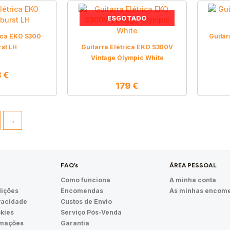
ESGOTADO
rica EKO S300
Guitar
st LH
Guitarra Elétrica EKO S300V
Vintage Olympic White
8
€
179
€
→
FAQ’s
ÁREA PESSOAL
Como funciona
A minha conta
ições
Encomendas
As minhas encom
ivacidade
Custos de Envio
okies
Serviço Pós-Venda
amações
Garantia