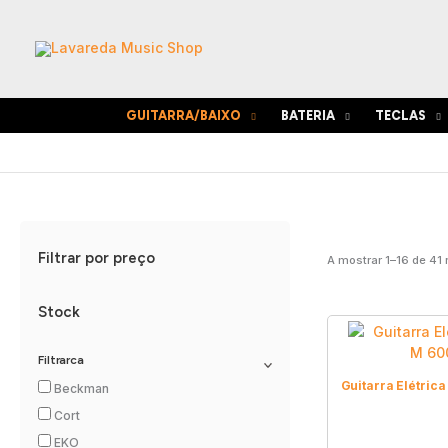
Skip
to
content
GUITARRA/BAIXO
BATERIA
TECLAS
Filtrar por preço
A mostrar 1–16 de 41 
Stock
Filtrarca
Guitarra Elétric
Beckman
Cort
EKO