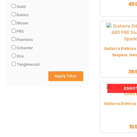
45
Guild
Ibanez
Mooer
PRS
Peerless
Schecter
Guitarra Elétric
Soapbar Gold
Sire
Tanglewood
36
Apply filter
ESGO
Guitarra Elétric
15