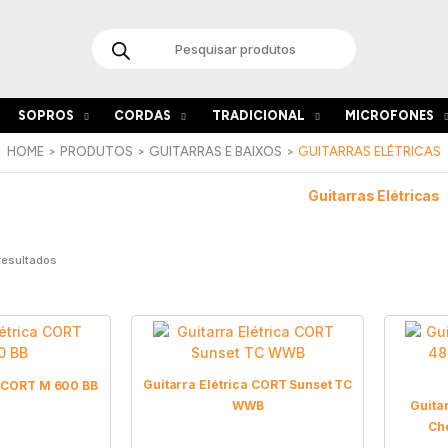
Products
search
SOPROS
CORDAS
TRADICIONAL
MICROFONES
HOME
PRODUTOS
GUITARRAS E BAIXOS
GUITARRAS ELÉTRICAS
Guitarras Elétricas
resultados
Guitarra Elétrica CORT Sunset TC
a CORT M 600 BB
WWB
Guita
Ch