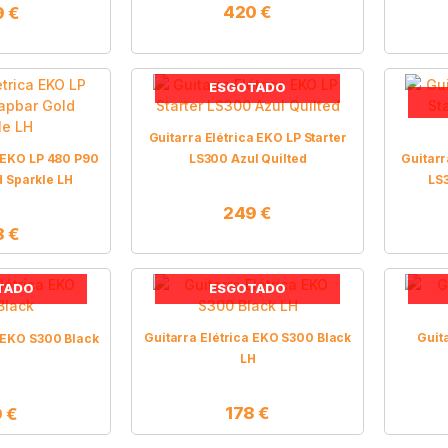
420
€
9
€
ESGOTADO
Guitarra Elétrica EKO LP Starter
a EKO LP 480 P90
LS300 Azul Quilted
Guitarr
 Sparkle LH
LS
249
€
8
€
TADO
ESGOTADO
Guitarra Elétrica EKO S300 Black
Guit
a EKO S300 Black
LH
178
€
9
€