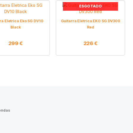
ESGOTADO
ra Eletrica Eko SG DV10
Guitarra Elétrica EKO SG DV300
Black
Red
299
€
226
€
endas