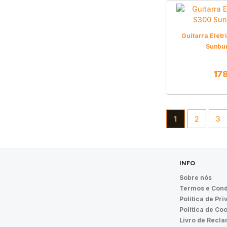
Guitarra Elét
Sunbur
17
1
2
3
INFO
Sobre nós
Termos e Cond
Política de Pr
Política de Co
Livro de Recl