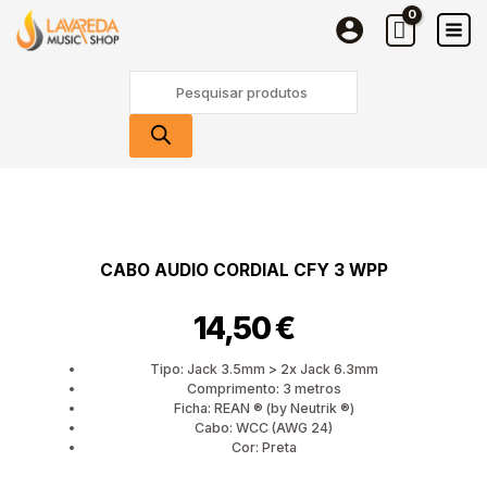
audio
Skip
CORDIAL
to
CFY
content
Products
3
search
WPP
Quantidade
de
Cabo
audio
CABO AUDIO CORDIAL CFY 3 WPP
CORDIAL
CFY
14,50
€
3
WPP
Tipo: Jack 3.5mm > 2x Jack 6.3mm
Comprimento: 3 metros
Ficha: REAN ® (by Neutrik ®)
Cabo: WCC (AWG 24)
Cor: Preta