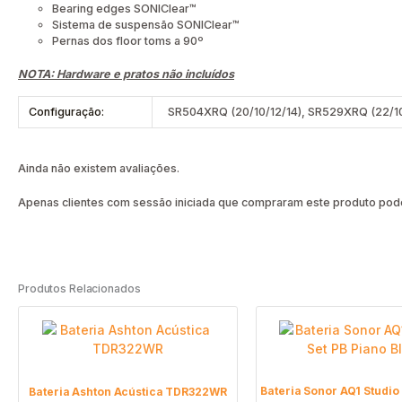
Bearing edges SONIClear™
Sistema de suspensão SONIClear™
Pernas dos floor toms a 90º
NOTA: Hardware e pratos não incluídos
Configuração:
SR504XRQ (20/10/12/14), SR529XRQ (22/10
Ainda não existem avaliações.
Apenas clientes com sessão iniciada que compraram este produto pode
Produtos Relacionados
Bateria Sonor AQ1 Studio
Bateria Ashton Acústica TDR322WR