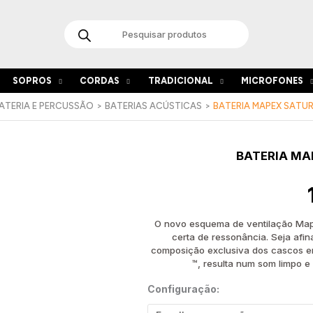
Products
search
SOPROS
CORDAS
TRADICIONAL
MICROFONES
ATERIA E PERCUSSÃO
BATERIAS ACÚSTICAS
BATERIA MAPEX SATU
BATERIA MA
O novo esquema de ventilação Mape
certa de ressonância. Seja afin
composição exclusiva dos cascos e
™, resulta num som limpo 
Configuração: