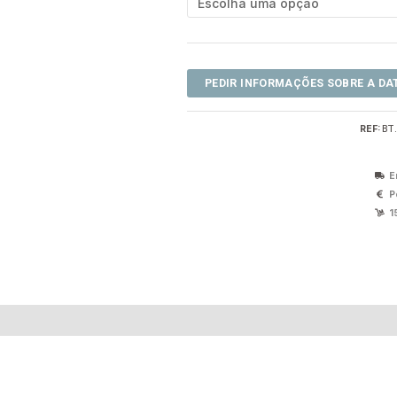
REF:
BT
E
P
1