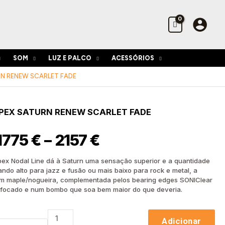
through
2157 €
SOM
LUZ E PALCO
ACESSÓRIOS
RN RENEW SCARLET FADE
Price
Quantidade
range:
PEX SATURN RENEW SCARLET FADE
de
1775 €
Bateria
through
Mapex
1775
€
–
2157
€
2157 €
Saturn
Renew
x Nodal Line dá à Saturn uma sensação superior e a quantidade
Scarlet
ando alto para jazz e fusão ou mais baixo para rock e metal, a
Fade
m maple/nogueira, complementada pelos bearing edges SONIClear
e focado e num bombo que soa bem maior do que deveria.
Adicionar