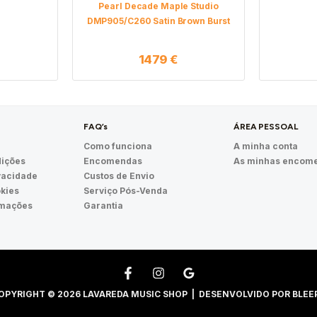
Pearl Decade Maple Studio
DMP905/C260 Satin Brown Burst
1479
€
FAQ’s
ÁREA PESSOAL
Como funciona
A minha conta
ições
Encomendas
As minhas encom
ivacidade
Custos de Envio
okies
Serviço Pós-Venda
amações
Garantia
OPYRIGHT © 2026 LAVAREDA MUSIC SHOP | DESENVOLVIDO POR
BLEE