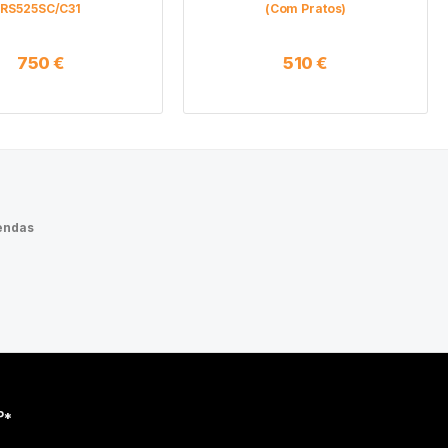
RS525SC/C31
(com Pratos)
750
€
510
€
endas
P*