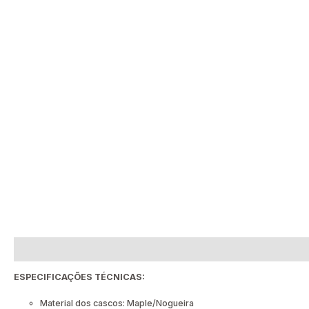
Descrição
Informação adicional
Avaliações (0)
ESPECIFICAÇÕES TÉCNICAS:
Material dos cascos: Maple/Nogueira