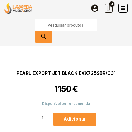
Skip
Black
to
EXX725SBR/C31
content
Products
search
Quantidade
de
Pearl
Export
PEARL EXPORT JET BLACK EXX725SBR/C31
Jet
Black
1150
€
EXX725SBR/C31
Disponível por encomenda
Adicionar