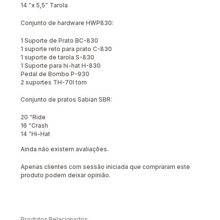
14 “x 5,5” Tarola
Conjunto de hardware HWP830:
1 Suporte de Prato BC-830
1 suporte reto para prato C-830
1 suporte de tarola S-830
1 Suporte para hi-hat H-830
Pedal de Bombo P-930
2 suportes TH-70I tom
Conjunto de pratos Sabian SBR:
20 “Ride
16 “Crash
14 “Hi-Hat
Ainda não existem avaliações.
Apenas clientes com sessão iniciada que compraram este
produto podem deixar opinião.
Produtos Relacionados