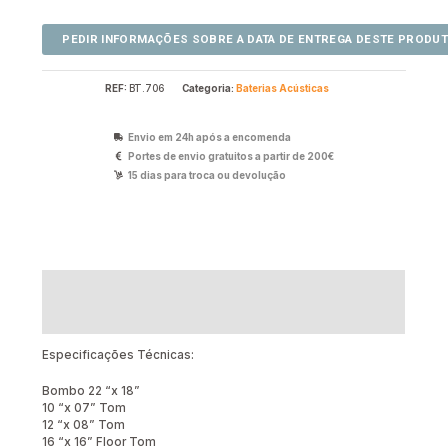
REF:
BT.706
Categoria:
Baterias Acústicas
Envio em 24h após a encomenda
Portes de envio gratuitos a partir de 200€
15 dias para troca ou devolução
Descrição
Avaliações (0)
Especificações Técnicas:
Bombo 22 “x 18”
10 “x 07” Tom
12 “x 08” Tom
16 “x 16” Floor Tom