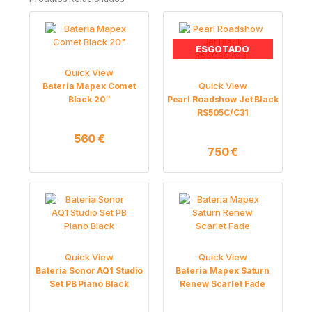
ESGOTADO
Quick View
Quick View
Bateria Mapex Comet
Black 20″
Pearl Roadshow Jet Black
RS505C/C31
560
€
750
€
Price
This
product
range:
has
1775 €
multiple
through
variants.
2157 €
The
Quick View
Quick View
options
Bateria Sonor AQ1 Studio
Bateria Mapex Saturn
may
Set PB Piano Black
Renew Scarlet Fade
be
chosen