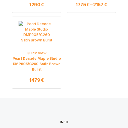
on
1290
€
1775
€
–
2157
€
the
product
page
Quick View
Pearl Decade Maple Studio
DMP905/C260 Satin Brown
Burst
1479
€
INFO