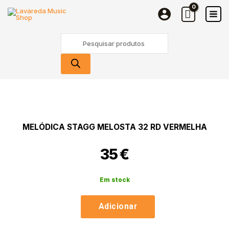
Stagg
Skip
Melosta
to
32
content
Products
RD
search
Vermelha
Quantidade
de
Melódica
Stagg
MELÓDICA STAGG MELOSTA 32 RD VERMELHA
Melosta
32
35
€
RD
Vermelha
Em stock
Adicionar