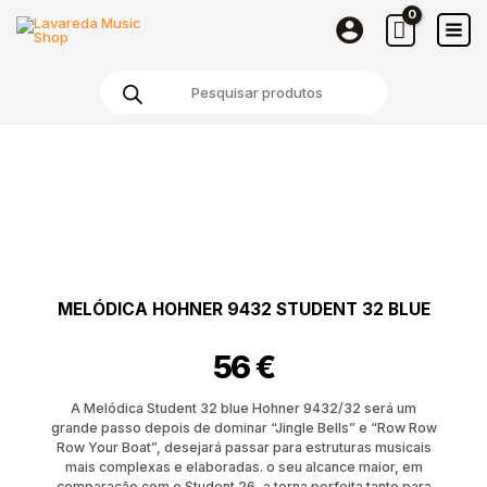
Skip
Student
to
32
content
Blue
Products
search
Quantidade
de
Melódica
Hohner
9432
Student
32
Blue
MELÓDICA HOHNER 9432 STUDENT 32 BLUE
56
€
A Melódica Student 32 blue Hohner 9432/32 será um
grande passo depois de dominar “Jingle Bells” e “Row Row
Row Your Boat”, desejará passar para estruturas musicais
mais complexas e elaboradas. o seu alcance maior, em
comparação com o Student 26, a torna perfeita tanto para