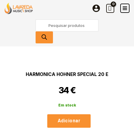
Hohner
Skip
Special
to
20
content
Products
E
search
Quantidade
de
Harmonica
Hohner
HARMONICA HOHNER SPECIAL 20 E
Special
20
34
€
E
Em stock
Adicionar