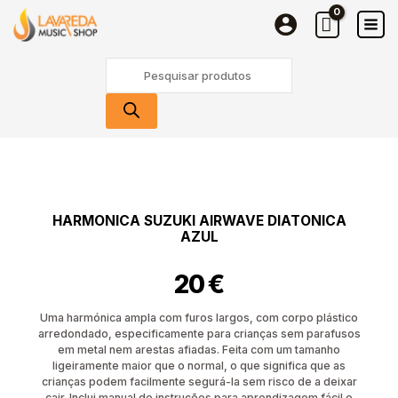
Suzuki
Skip
Airwave
to
Diatonica
content
Products
Azul
search
Quantidade
de
Harmonica
Suzuki
HARMONICA SUZUKI AIRWAVE DIATONICA
Airwave
AZUL
Diatonica
Azul
20
€
Uma harmónica ampla com furos largos, com corpo plástico
arredondado, especificamente para crianças sem parafusos
em metal nem arestas afiadas. Feita com um tamanho
ligeiramente maior que o normal, o que significa que as
crianças podem facilmente segurá-la sem risco de a deixar
cair. Inclui manual de instruções para aprendizagem fácil e