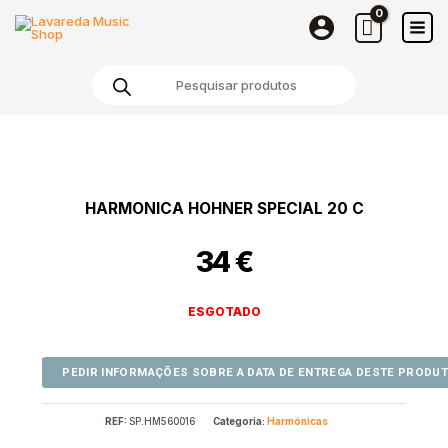
Skip
to
content
Products
search
HARMONICA HOHNER SPECIAL 20 C
34
€
ESGOTADO
REF:
SP.HM560016
Categoria:
Harmónicas