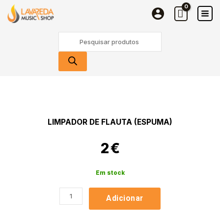
de
Skip
flauta
to
(espuma)
content
Products
search
Quantidade
de
Limpador
de
LIMPADOR DE FLAUTA (ESPUMA)
flauta
(espuma)
2
€
Em stock
Adicionar