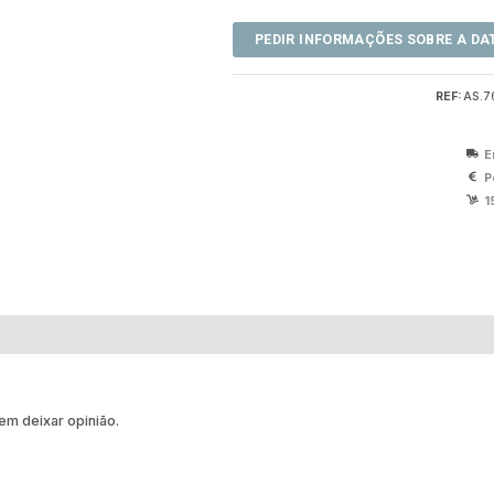
REF:
AS.7
E
P
1
m deixar opinião.