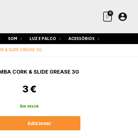
Tromba
Cork
&
Slide
Grease
3g
SOM
LUZ E PALCO
ACESSÓRIOS
K & SLIDE GREASE 3G
de
MBA CORK & SLIDE GREASE 3G
3
€
Em stock
Adicionar