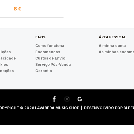
8
€
FAQ’s
ÁREA PESSOAL
Como funciona
A minha conta
ições
Encomendas
As minhas encom
ivacidade
Custos de Envio
okies
Serviço Pós-Venda
amações
Garantia
OPYRIGHT © 2026 LAVAREDA MUSIC SHOP | DESENVOLVIDO POR
BLEE