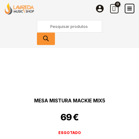
Skip
to
content
Products
search
MESA MISTURA MACKIE MIX5
69
€
ESGOTADO