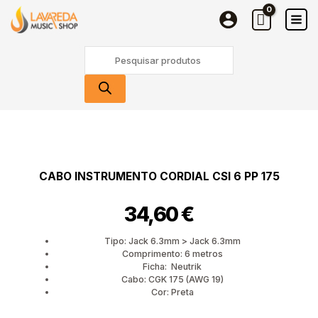
instrumento
Skip
CORDIAL
to
CSI
content
Products
6
search
PP
175
Quantidade
de
Cabo
instrumento
CABO INSTRUMENTO CORDIAL CSI 6 PP 175
CORDIAL
CSI
34,60
€
6
PP
175
Tipo: Jack 6.3mm > Jack 6.3mm
Comprimento: 6 metros
Ficha: Neutrik
Cabo: CGK 175 (AWG 19)
Cor: Preta