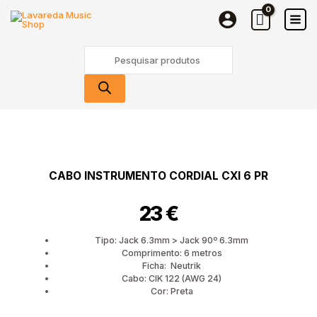
instrumento
Skip
CORDIAL
to
CXI
content
Products
6
search
PR
Quantidade
de
Cabo
instrumento
CABO INSTRUMENTO CORDIAL CXI 6 PR
CORDIAL
CXI
23
€
6
PR
Tipo: Jack 6.3mm > Jack 90º 6.3mm
Comprimento: 6 metros
Ficha: Neutrik
Cabo: CIK 122 (AWG 24)
Cor: Preta