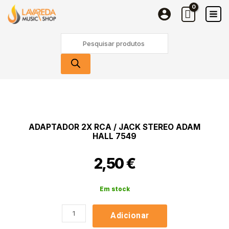
2x
Skip
RCA
to
/
content
Products
Jack
search
stereo
ADAM
HALL
7549
Quantidade
de
Adaptador
2x
ADAPTADOR 2X RCA / JACK STEREO ADAM
RCA
HALL 7549
/
Jack
2,50
€
stereo
ADAM
HALL
Em stock
7549
Adicionar