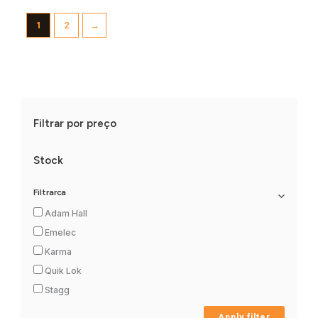
1
2
→
Filtrar por preço
Stock
Filtrarca
Adam Hall
Emelec
Karma
Quik Lok
Stagg
Apply filter