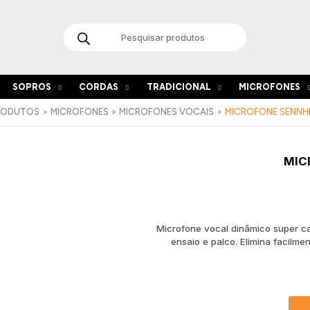
Products
search
SOPROS
CORDAS
TRADICIONAL
MICROFONES
RODUTOS
MICROFONES
MICROFONES VOCAIS
MICROFONE SENNHE
Quant
MIC
de
Micro
Sennh
E
845
Microfone vocal dinâmico super ca
ensaio e palco. Elimina facilme