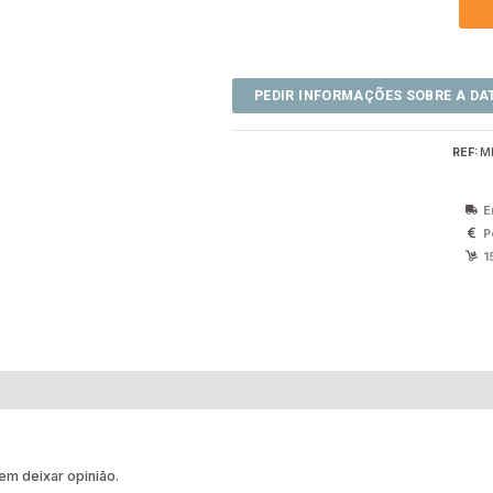
REF:
M
E
P
1
m deixar opinião.