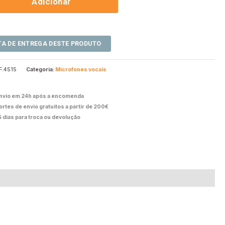
Adicionar
F.4515
Categoria:
Microfones vocais
nvio em 24h após a encomenda
ortes de envio gratuitos a partir de 200€
5 dias para troca ou devolução