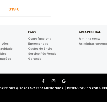
319
€
FAQ’s
ÁREA PESSOAL
Como funciona
A minha conta
ições
Encomendas
As minhas encom
ivacidade
Custos de Envio
okies
Serviço Pós-Venda
amações
Garantia
OPYRIGHT © 2026 LAVAREDA MUSIC SHOP | DESENVOLVIDO POR
BLEE