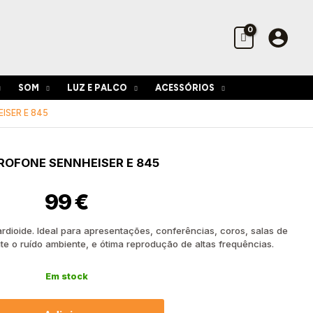
Sennheiser
E
845
SOM
LUZ E PALCO
ACESSÓRIOS
ISER E 845
idade
ROFONE SENNHEISER E 845
fone
eiser
99
€
rdioide. Ideal para apresentações, conferências, coros, salas de
nte o ruído ambiente, e ótima reprodução de altas frequências.
Em stock