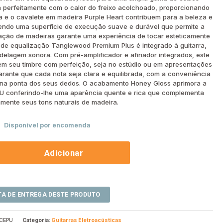
a perfeitamente com o calor do freixo acolchoado, proporcionando
a e o cavalete em madeira Purple Heart contribuem para a beleza e
endo uma superfície de execução suave e durável que permite a
ação de madeiras garante uma experiência de tocar esteticamente
 de equalização Tanglewood Premium Plus é integrado à guitarra,
elagem sonora. Com pré-amplificador e afinador integrados, este
em seu timbre com perfeição, seja no estúdio ou em apresentações
arante que cada nota seja clara e equilibrada, com a conveniência
s na ponta dos seus dedos. O acabamento Honey Gloss aprimora a
U conferindo-lhe uma aparência quente e rica que complementa
amente seus tons naturais de madeira.
Disponível por encomenda
Adicionar
CEPU
Categoria:
Guitarras Eletroacústicas