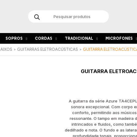
Products
search
SOPROS
CORDAS
TRADICIONAL
MICROFONES
BAIXOS
GUITARRAS ELETROACÚSTICAS
GUITARRA ELETROACÚSTIC
Quantida
GUITARRA ELETROAC
de
Guitarra
Eletroacú
Tanglewo
Azure
A guitarra da série Azure TA4CEPU
TA4CE
sonora excepcional. Com corpo em
HN
conforto, permitindo aos músicos
PU
ressonante. O tampo em madeira 
intrincados e fluidos, como també
dedilhado e nota. O fundo e as lat
profundidade tonais, proporcion