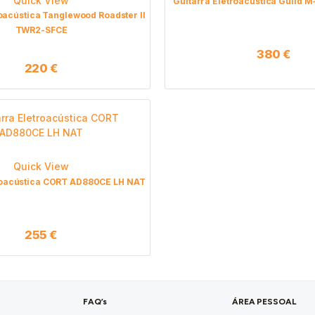
Quick View
Guitarra Eletroacústica Guild 
roacústica Tanglewood Roadster II
TWR2-SFCE
380
€
220
€
Quick View
troacústica CORT AD880CE LH NAT
255
€
FAQ’s
ÁREA PESSOAL