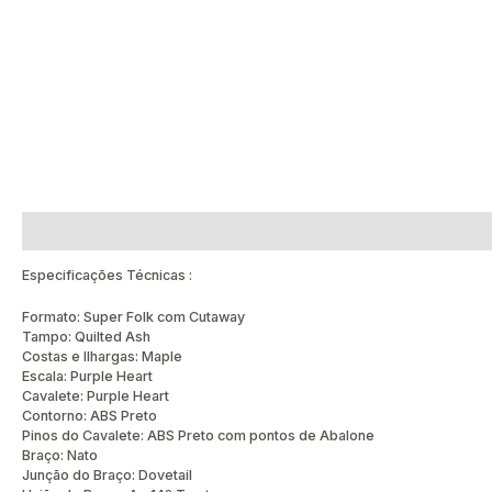
Descrição
Avaliações (0)
Especificações Técnicas :
Formato: Super Folk com Cutaway
Tampo: Quilted Ash
Costas e Ilhargas: Maple
Escala: Purple Heart
Cavalete: Purple Heart
Contorno: ABS Preto
Pinos do Cavalete: ABS Preto com pontos de Abalone
Braço: Nato
Junção do Braço: Dovetail