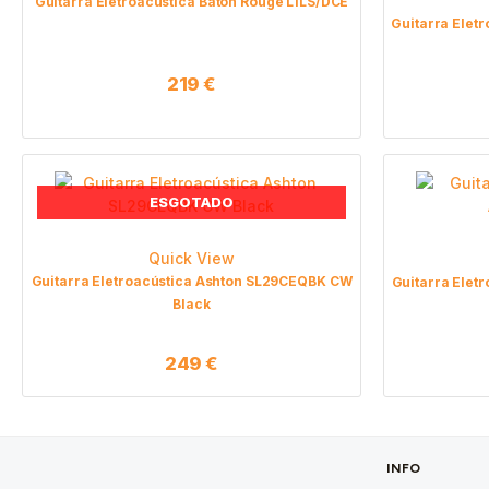
Guitarra Eletroacústica Baton Rouge L1LS/DCE
Guitarra Elet
219
€
ESGOTADO
Quick View
Guitarra Eletroacústica Ashton SL29CEQBK CW
Guitarra Ele
Black
249
€
INFO