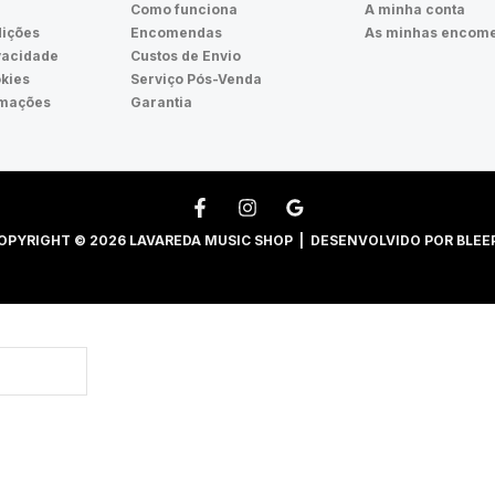
Como funciona
A minha conta
ições
Encomendas
As minhas encom
ivacidade
Custos de Envio
okies
Serviço Pós-Venda
amações
Garantia
OPYRIGHT © 2026 LAVAREDA MUSIC SHOP | DESENVOLVIDO POR
BLEE