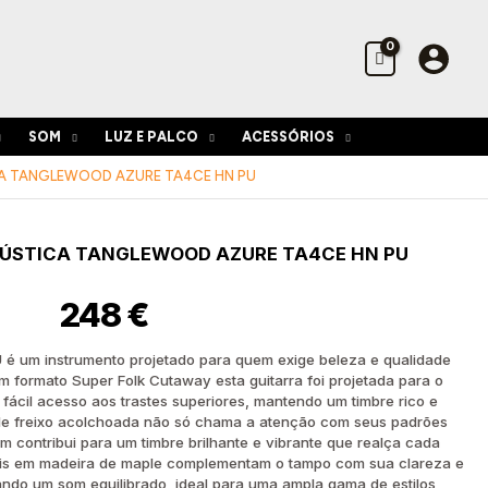
Azure
TA4CE
HN
PU
SOM
LUZ E PALCO
ACESSÓRIOS
A TANGLEWOOD AZURE TA4CE HN PU
de
ÚSTICA TANGLEWOOD AZURE TA4CE HN PU
stica
248
€
od
 é um instrumento projetado para quem exige beleza e qualidade
 formato Super Folk Cutaway esta guitarra foi projetada para o
 fácil acesso aos trastes superiores, mantendo um timbre rico e
de freixo acolchoada não só chama a atenção com seus padrões
m contribui para um timbre brilhante e vibrante que realça cada
erais em madeira de maple complementam o tampo com sua clareza e
ando um som equilibrado, ideal para uma ampla gama de estilos