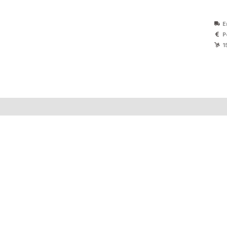
E
P
1