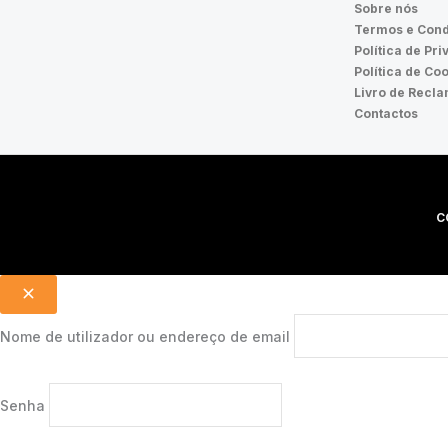
Sobre nós
Termos e Cond
Política de Pr
Política de Co
Livro de Recl
Contactos
C
Nome de utilizador ou endereço de email
Senha