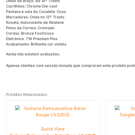
União do Braço: Ao 14º Trasto
Carrilhões: Chrome Die-cast
Pestana e sela do Cavalete: Osso
Marcadores: Onda no 12º Trasto
Roseta: Autocolante de Abalone
Pinos da Correia: Cromado
Cordas: Bronze Fosforoso
Eletrónica: TW Premium Plus
Acabamento: Brilhante cor violeta
Ainda não existem avaliações.
Apenas clientes com sessão iniciada que compraram este produto pode
Produtos Relacionados
Quick View