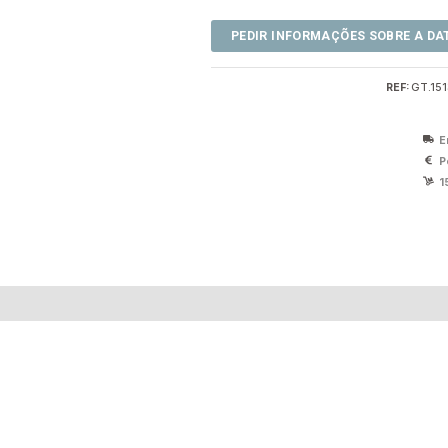
REF:
GT.15
E
P
1