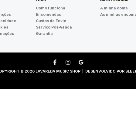
Como funciona
A minha conta
ições
Encomendas
As minhas encom
ivacidade
Custos de Envio
okies
Serviço Pós-Venda
amações
Garantia
OPYRIGHT © 2026 LAVAREDA MUSIC SHOP | DESENVOLVIDO POR
BLEE