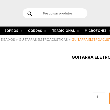
Products
search
SOPROS
CORDAS
TRADICIONAL
MICROFONES
 E BAIXOS
GUITARRAS ELETROACÚSTICAS
GUITARRA ELETROACÚST
Quantida
GUITARRA ELETR
de
Guitarra
Eletroacú
Baton
Rouge
X11LS/PE-
SCC