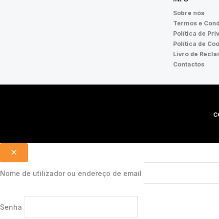
Sobre nós
Termos e Cond
Política de Pr
Política de Co
Livro de Recl
Contactos
C
Nome de utilizador ou endereço de email
Senha