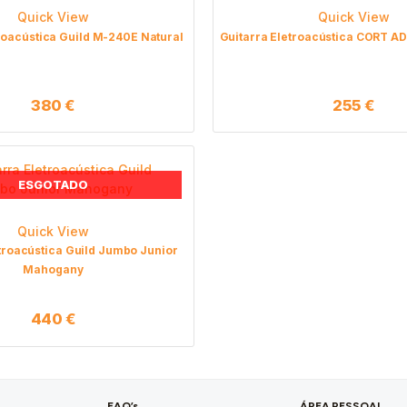
Quick View
Quick View
roacústica Guild M-240E Natural
Guitarra Eletroacústica CORT A
380
€
255
€
ESGOTADO
Quick View
troacústica Guild Jumbo Junior
Mahogany
440
€
FAQ’s
ÁREA PESSOAL