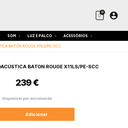
Rouge
X11LS/PE-
SCC
SOM
LUZ E PALCO
ACESSÓRIOS
ICA BATON ROUGE X11LS/PE-SCC
de
OACÚSTICA BATON ROUGE X11LS/PE-SCC
stica
239
€
Disponível por encomenda
Adicionar