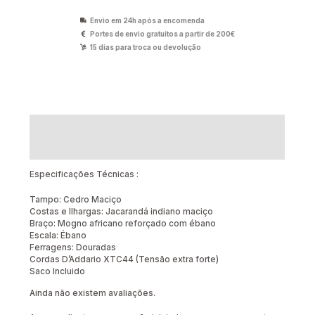
Envio em 24h após a encomenda
Portes de envio gratuitos a partir de 200€
15 dias para troca ou devolução
Descrição
Avaliações (0)
Especificações Técnicas :
Tampo: Cedro Maciço
Costas e Ilhargas: Jacarandá indiano maciço
Braço: Mogno africano reforçado com ébano
Escala: Ébano
Ferragens: Douradas
Cordas D’Addario XTC44 (Tensão extra forte)
Saco Incluido
Ainda não existem avaliações.