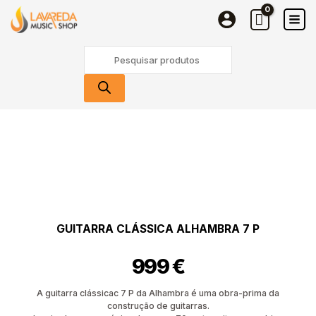
Skip
7
to
P
content
Products
search
Quantidade
de
Guitarra
Clássica
Alhambra
7
P
GUITARRA CLÁSSICA ALHAMBRA 7 P
999
€
A guitarra clássicac 7 P da Alhambra é uma obra-prima da
construção de guitarras.