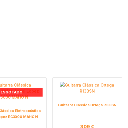
ESGOTADO
Guitarra Clássica Ortega R133SN
Clássica Eletroacústica
Lopez EC3000 MAHO N
309
€