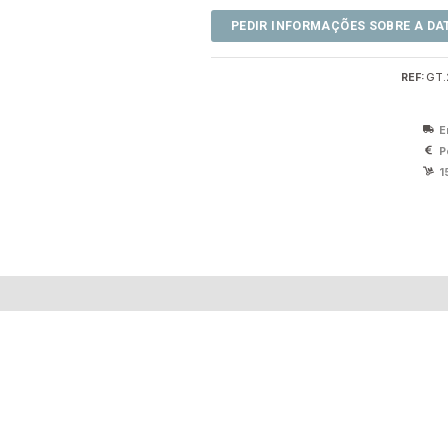
REF:
GT.
E
P
1