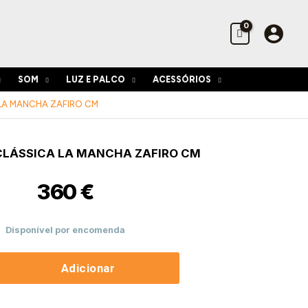
Mancha
Zafiro
CM
SOM
LUZ E PALCO
ACESSÓRIOS
LA MANCHA ZAFIRO CM
de
CLÁSSICA LA MANCHA ZAFIRO CM
360
€
Disponível por encomenda
Adicionar