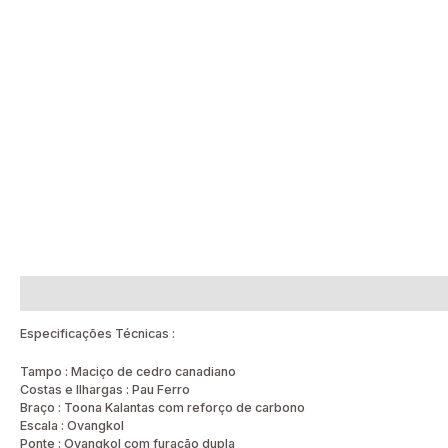
Descrição
Avaliações (0)
Especificações Técnicas :
Tampo : Maciço de cedro canadiano
Costas e Ilhargas : Pau Ferro
Braço : Toona Kalantas com reforço de carbono
Escala : Ovangkol
Ponte : Ovangkol com furação dupla