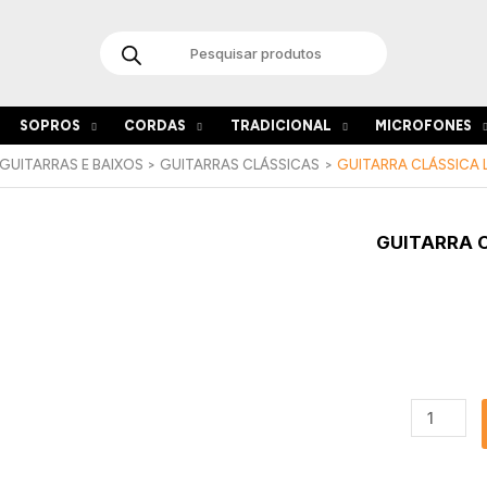
Products
search
SOPROS
CORDAS
TRADICIONAL
MICROFONES
GUITARRAS E BAIXOS
GUITARRAS CLÁSSICAS
GUITARRA CLÁSSICA 
Quantida
GUITARRA 
de
Guitarra
Clássica
La
Mancha
Zafiro
CM