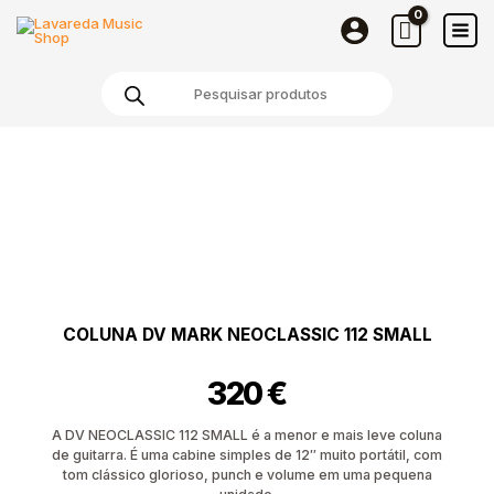
DV
Skip
Mark
to
Neoclassic
content
Products
112
search
Small
Quantidade
de
Coluna
DV
Mark
Neoclassic
112
Small
COLUNA DV MARK NEOCLASSIC 112 SMALL
320
€
A DV NEOCLASSIC 112 SMALL é a menor e mais leve coluna
de guitarra. É uma cabine simples de 12″ muito portátil, com
tom clássico glorioso, punch e volume em uma pequena