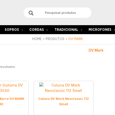
Products
search
SOPROS
CORDAS
TRADICIONAL
MICROFONES
HOME
PRODUTOS
DV MARK
DV Mark
 resultados
itarra DV MARK
Coluna DV Mark Neoclassic 112
40
Small