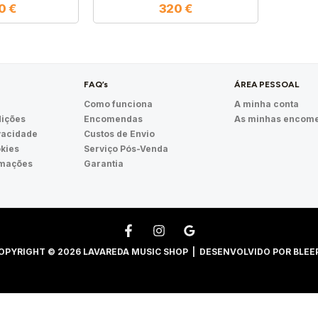
90
€
320
€
FAQ’s
ÁREA PESSOAL
Como funciona
A minha conta
ições
Encomendas
As minhas encom
ivacidade
Custos de Envio
okies
Serviço Pós-Venda
amações
Garantia
OPYRIGHT © 2026 LAVAREDA MUSIC SHOP | DESENVOLVIDO POR
BLEE