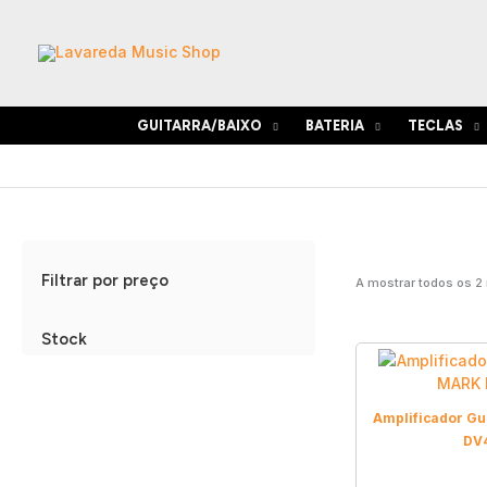
Skip
to
content
GUITARRA/BAIXO
BATERIA
TECLAS
Filtrar por preço
A mostrar todos os 2
Stock
Amplificador Gu
DV