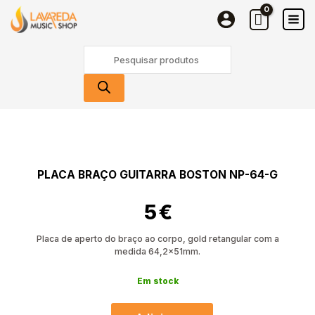
Braço
Skip
Guitarra
to
Boston
content
Products
NP-
search
64-
G
Quantidade
de
Placa
Braço
PLACA BRAÇO GUITARRA BOSTON NP-64-G
Guitarra
Boston
5
€
NP-
64-
G
Placa de aperto do braço ao corpo, gold retangular com a
medida 64,2x51mm.
Em stock