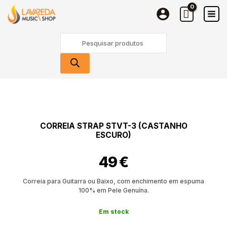
STRAP
Skip
STVT-
to
3
content
Products
(Castanho
search
Escuro)
Quantidade
de
Correia
STRAP
CORREIA STRAP STVT-3 (CASTANHO
STVT-
ESCURO)
3
(Castanho
49
€
Escuro)
Correia para Guitarra ou Baixo, com enchimento em espuma
100% em Pele Genuína.
Em stock