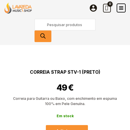
STRAP
Skip
STV-
to
1
content
Products
(Preto)
search
Quantidade
de
Correia
STRAP
CORREIA STRAP STV-1 (PRETO)
STV-
1
49
€
(Preto)
Correia para Guitarra ou Baixo, com enchimento em espuma
100% em Pele Genuína.
Em stock