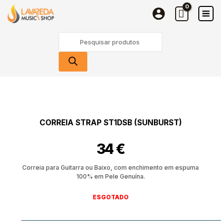
Skip
to
content
Products
search
CORREIA STRAP ST1DSB (SUNBURST)
34
€
Correia para Guitarra ou Baixo, com enchimento em espuma
100% em Pele Genuína.
ESGOTADO