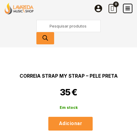
STRAP
Skip
My
to
Strap
content
Products
-
search
Pele
Preta
Quantidade
de
Correia
STRAP
CORREIA STRAP MY STRAP – PELE PRETA
My
Strap
35
€
-
Pele
Preta
Em stock
Adicionar