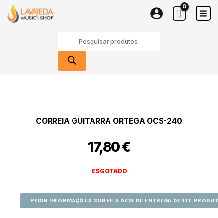
Skip
to
content
Products
search
CORREIA GUITARRA ORTEGA OCS-240
17,80
€
ESGOTADO