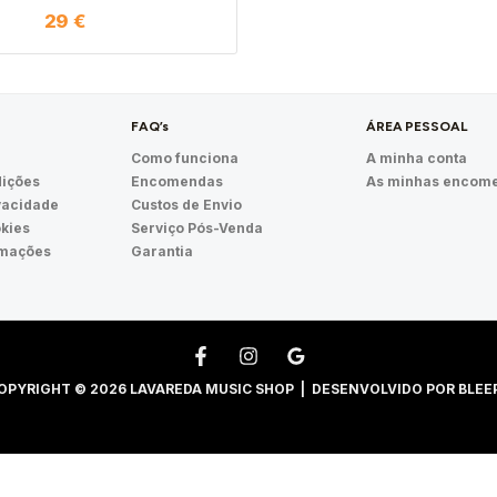
29
€
FAQ’s
ÁREA PESSOAL
Como funciona
A minha conta
ições
Encomendas
As minhas encom
ivacidade
Custos de Envio
okies
Serviço Pós-Venda
amações
Garantia
OPYRIGHT © 2026 LAVAREDA MUSIC SHOP | DESENVOLVIDO POR
BLEE