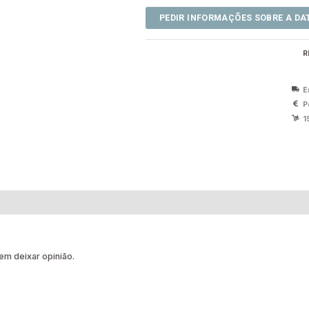
R
E
P
1
m deixar opinião.