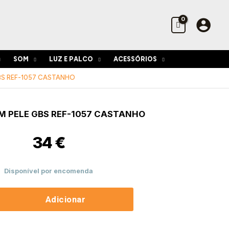
GBS
Ref-
1057
Castanho
SOM
LUZ E PALCO
ACESSÓRIOS
BS REF-1057 CASTANHO
de
M PELE GBS REF-1057 CASTANHO
34
€
Disponível por encomenda
Adicionar