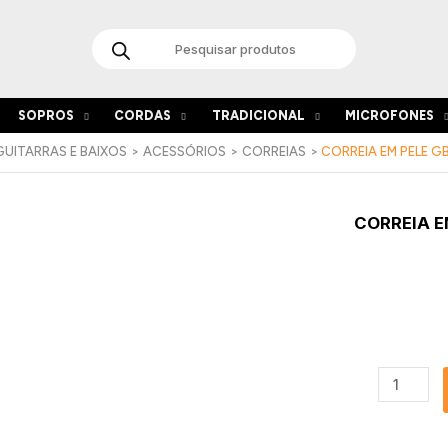
Products
search
SOPROS
CORDAS
TRADICIONAL
MICROFONES
GUITARRAS E BAIXOS
ACESSÓRIOS
CORREIAS
CORREIA EM PELE G
Quantida
CORREIA E
de
Correia
em
Pele
GBS
Ref-
1057
Castanho