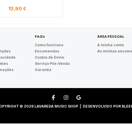
13,90
€
FAQ’s
ÁREA PESSOAL
Como funciona
A minha conta
ições
Encomendas
As minhas encom
ivacidade
Custos de Envio
okies
Serviço Pós-Venda
amações
Garantia
OPYRIGHT © 2026 LAVAREDA MUSIC SHOP | DESENVOLVIDO POR
BLEE