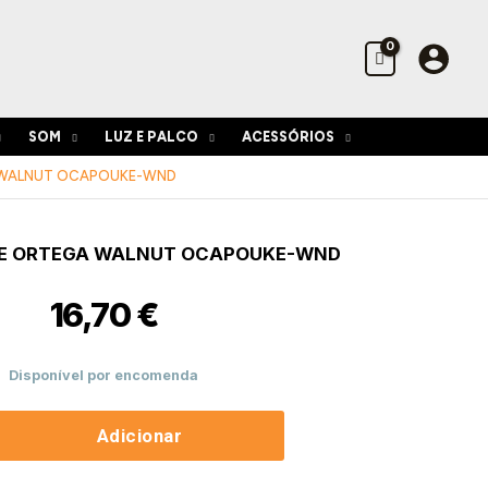
Walnut
OCAPOUKE-
WND
SOM
LUZ E PALCO
ACESSÓRIOS
 WALNUT OCAPOUKE-WND
de
LE ORTEGA WALNUT OCAPOUKE-WND
16,70
€
E-
Disponível por encomenda
Adicionar