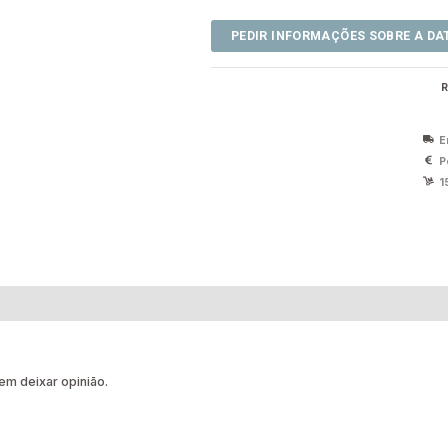
R
E
P
1
m deixar opinião.