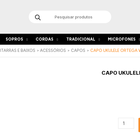
Products
search
SOPROS
CORDAS
TRADICIONAL
MICROFONES
ITARRAS E BAIXOS
ACESSÓRIOS
CAPOS
CAPO UKULELE ORTEGA
Quantida
CAPO UKULE
de
Capo
Ukulele
Ortega
Walnut
OCAPOUK
WND