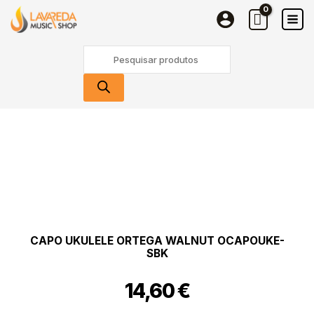
Ukulele
Skip
Ortega
to
Walnut
content
Products
OCAPOUKE-
search
SBK
Quantidade
de
Capo
Ukulele
Ortega
Walnut
OCAPOUKE-
SBK
CAPO UKULELE ORTEGA WALNUT OCAPOUKE-
SBK
14,60
€