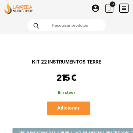
22
Skip
Instrumentos
to
Terre
content
Products
search
Quantidade
de
Kit
22
KIT 22 INSTRUMENTOS TERRE
Instrumentos
Terre
215
€
Em stock
Adicionar