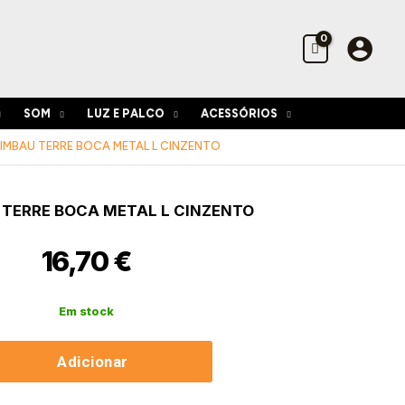
Terre
Boca
Metal
L
Cinzento
SOM
LUZ E PALCO
ACESSÓRIOS
IMBAU TERRE BOCA METAL L CINZENTO
idade
 TERRE BOCA METAL L CINZENTO
bau
16,70
€
Em stock
nto
Adicionar