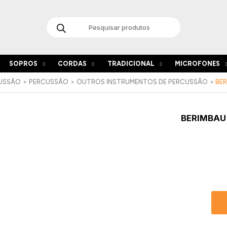
Products
search
SOPROS
CORDAS
TRADICIONAL
MICROFONES
CUSSÃO
PERCUSSÃO
OUTROS INSTRUMENTOS DE PERCUSSÃO
BER
Quant
BERIMBAU
de
Berim
Terre
Boca
Metal
L
Cinze