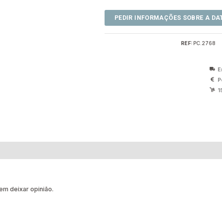
REF:
PC.2768
E
P
1
m deixar opinião.