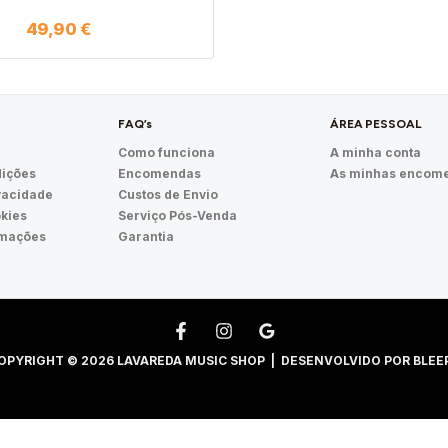
49,90
€
FAQ’s
ÁREA PESSOAL
Como funciona
A minha conta
ições
Encomendas
As minhas encom
ivacidade
Custos de Envio
okies
Serviço Pós-Venda
amações
Garantia
OPYRIGHT © 2026 LAVAREDA MUSIC SHOP | DESENVOLVIDO POR
BLEE