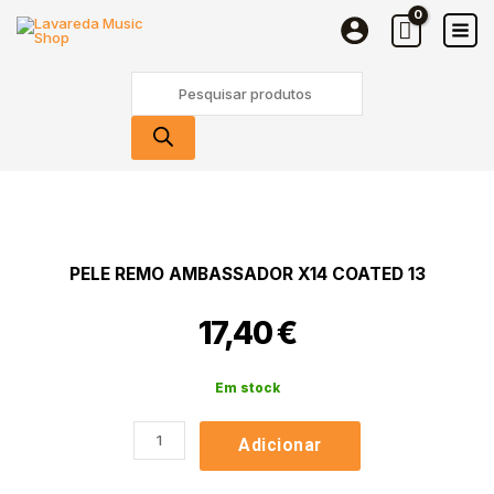
REMO
Skip
Ambassador
to
X14
content
Products
Coated
search
13
Quantidade
de
Pele
REMO
PELE REMO AMBASSADOR X14 COATED 13
Ambassador
X14
17,40
€
Coated
13
Em stock
Adicionar