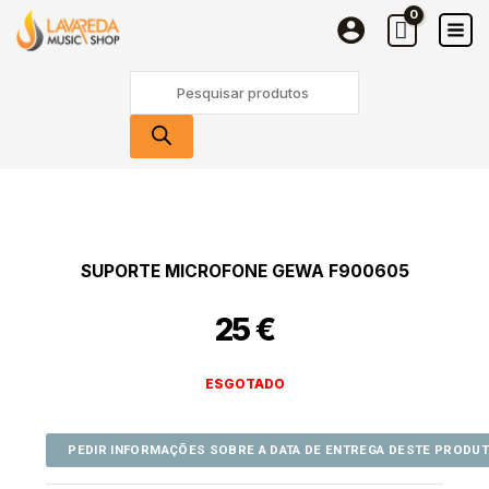
Skip
to
content
Products
search
SUPORTE MICROFONE GEWA F900605
25
€
ESGOTADO