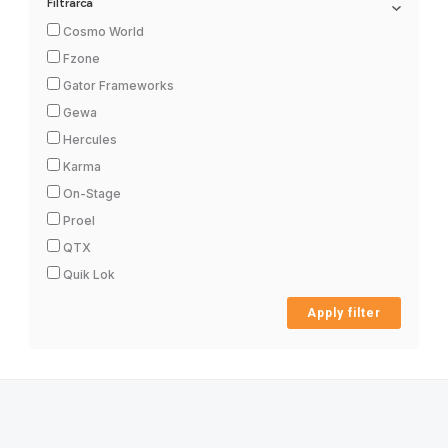
Filtrarca
Cosmo World
Fzone
Gator Frameworks
Gewa
Hercules
Karma
On-Stage
Proel
QTX
Quik Lok
Apply filter