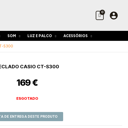
SOM
LUZ E PALCO
ACESSÓRIOS
T-S300
ECLADO CASIO CT-S300
169
€
ESGOTADO