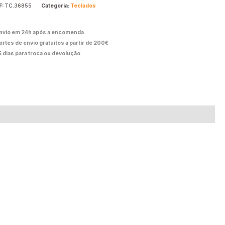
F:
TC.36855
Categoria:
Teclados
nvio em 24h após a encomenda
ortes de envio gratuitos a partir de 200€
5 dias para troca ou devolução