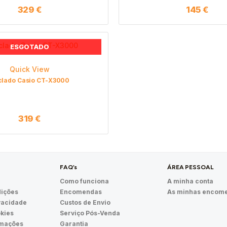
329
€
145
€
ESGOTADO
Quick View
clado Casio CT-X3000
319
€
FAQ’s
ÁREA PESSOAL
Como funciona
A minha conta
ições
Encomendas
As minhas encom
ivacidade
Custos de Envio
okies
Serviço Pós-Venda
amações
Garantia