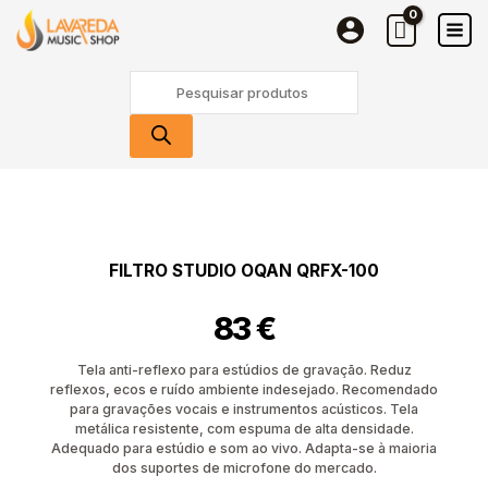
Studio
Skip
OQAN
to
QRFX-
content
Products
100
search
Quantidade
de
Filtro
Studio
FILTRO STUDIO OQAN QRFX-100
OQAN
QRFX-
83
€
100
Tela anti-reflexo para estúdios de gravação. Reduz
reflexos, ecos e ruído ambiente indesejado. Recomendado
para gravações vocais e instrumentos acústicos. Tela
metálica resistente, com espuma de alta densidade.
Adequado para estúdio e som ao vivo. Adapta-se à maioria
dos suportes de microfone do mercado.