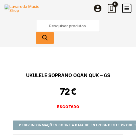
Skip
to
content
Products
search
UKULELE SOPRANO OQAN QUK – 6S
72
€
ESGOTADO