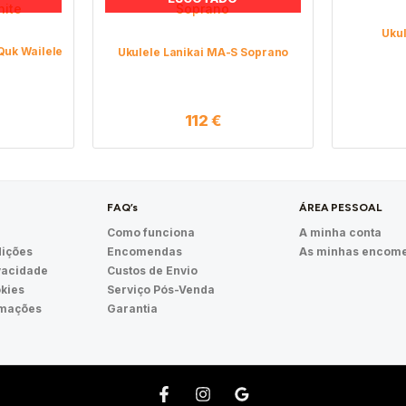
Uku
Quk Wailele
Ukulele Lanikai MA-S Soprano
112
€
FAQ’s
ÁREA PESSOAL
Como funciona
A minha conta
ições
Encomendas
As minhas encom
ivacidade
Custos de Envio
okies
Serviço Pós-Venda
amações
Garantia