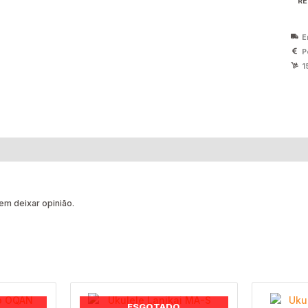
RE
E
P
1
m deixar opinião.
ESGOTADO