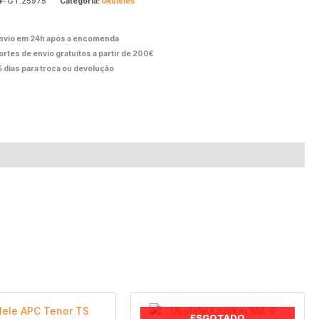
F:
GT.25975
Categoria:
Ukuleles
nvio em 24h após a encomenda
ortes de envio gratuitos a partir de 200€
5 dias para troca ou devolução
ESGOTADO