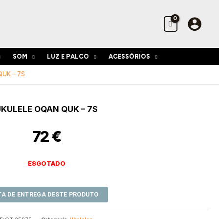
SOM
LUZ E PALCO
ACESSÓRIOS
UK – 7S
UKULELE OQAN QUK – 7S
72
€
ESGOTADO