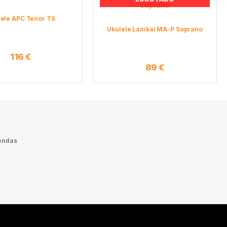
lele APC Tenor TS
Ukulele Lanikai MA-P Soprano
116
€
89
€
endas