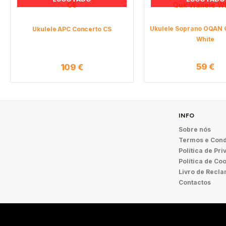
Ukulele Soprano OQAN 
Ukulele APC Concerto CS
White
59
€
109
€
INFO
Sobre nós
Termos e Cond
Política de Pr
Política de Co
Livro de Recl
Contactos