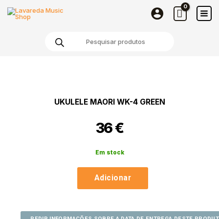
Maori
Skip
WK-
to
4
content
Products
Green
search
Quantidade
de
Ukulele
Maori
UKULELE MAORI WK-4 GREEN
WK-
4
36
€
Green
Em stock
Adicionar