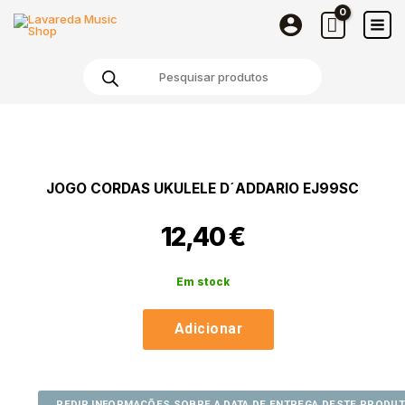
Cordas
Skip
Ukulele
to
D
content
Products
´Addario
search
EJ99SC
Quantidade
de
Jogo
Cordas
JOGO CORDAS UKULELE D´ADDARIO EJ99SC
Ukulele
D
12,40
€
´Addario
EJ99SC
Em stock
Adicionar